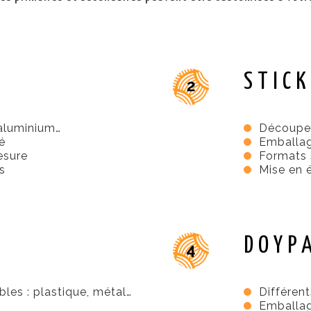
STICK
 aluminium…
Découpe 
é
Emballag
esure
Formats 
s
Mise en é
DOYP
bles : plastique, métal…
Différent
Emballa