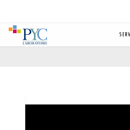
SER
santé