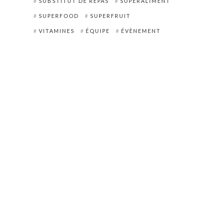
SUBSTITUT DE REPAS
SUPERALIMENT
SUPERFOOD
SUPERFRUIT
VITAMINES
ÉQUIPE
ÉVÈNEMENT