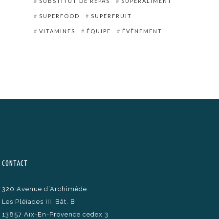
SUBSTITUT DE REPAS
SUPERALIMENT
SUPERFOOD
SUPERFRUIT
VITAMINES
ÉQUIPE
ÉVÈNEMENT
CONTACT
320 Avenue d’Archimède
Les Pléiades III, Bât. B
13857 Aix-En-Provence cedex 3