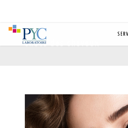
SER
chute des cheveux